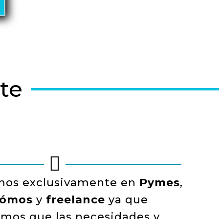
te

mos exclusivamente en
Pymes
,
nómos
y
freelance
ya que
mos que las necesidades y