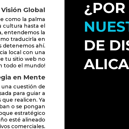
¿POR
 Visión Global
te como la palma
NUES
 cultura hasta el
a, entendemos la
mo traducirla en
DE D
os detenemos ahí.
ia local con una
ALIC
e tu sitio web no
en todo el mundo!
egia en Mente
 una cuestión de
sada para guiar a
s que realicen. Ya
iban o se pongan
oque estratégico
ño esté alineado
ivos comerciales.