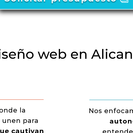
iseño web en Alican
donde la
Nos enfoca
e unen para
auto
que cautivan
entende