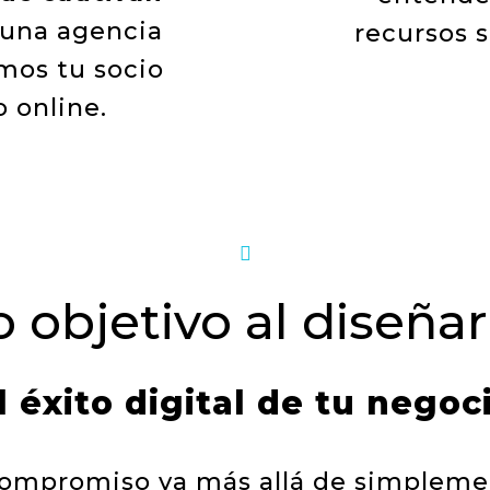
 una agencia
recursos 
mos tu socio
o online.

 objetivo al diseña
l éxito digital de tu negoc
ompromiso va más allá de simplement