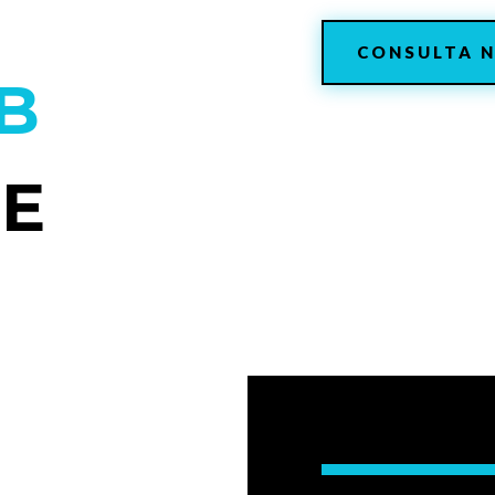
CONSULTA N
B
TE