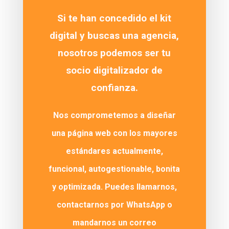
Si te han concedido el kit
digital y
buscas una agencia
,
nosotros podemos ser tu
socio digitalizador de
confianza
.
Nos comprometemos a diseñar
una
página web
con los
mayores
estándares
actualmente,
funcional
,
autogestionable
,
bonita
y
optimizada
. Puedes llamarnos,
contactarnos por WhatsApp o
mandarnos un correo