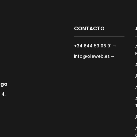
CONTACTO
+34 644 53 06 91 ⭢
info@oleweb.es ⭢
aga
 4,