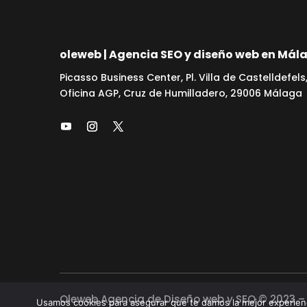
oleweb | Agencia SEO y diseño web en Mál
Picasso Business Center, Pl. Villa de Castelldefels,
Oficina AGP, Cruz de Humilladero, 29006 Málaga
Oleweb Agencia de Diseño web y SEO © 2023 –
Usamos cookies para asegurar que te damos la mejor experienc